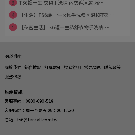
3
TS6護一生 衣物手洗精 內衣褲清潔 溫⋯
4
【生活】TS6護一生衣物手洗精。溫和不刺⋯
5
【私密生活】ts6護一生私舒衣物手洗精-⋯
關於我們
關於我們
銷售據點
訂購需知
退貨說明
常見問題
隱私政策
服務條款
聯絡資訊
客服專線：0800-090-518
客服時間：周一至周五 09：00-17:30
信箱：ts6@tensall.com.tw