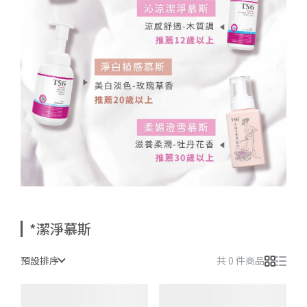
*潔淨慕斯
預設排序
共 0 件商品