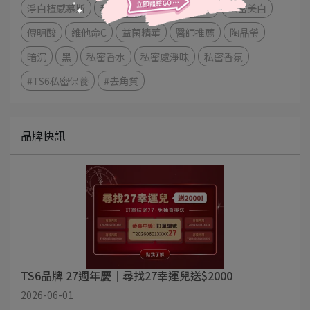
淨白植感慕斯
私密潔淨
蜜桃煥白凝膠
私密美白
傳明酸
維他命C
益菌精華
醫師推薦
陶晶瑩
暗沉
黑
私密香水
私密處淨味
私密香氛
#TS6私密保養
#去角質
品牌快訊
TS6品牌 27週年慶｜尋找27幸運兒送$2000
2026-06-01