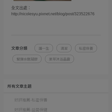
全文出處：
http://nicolesyu.pixnet.net/blog/post/323522676
文章分類
護一生
清潔
私密保養
緊彈水嫩凝膠
果萃沐浴晶露
所有文章主題
好評推薦-私密保養
好評推薦-益菌保健