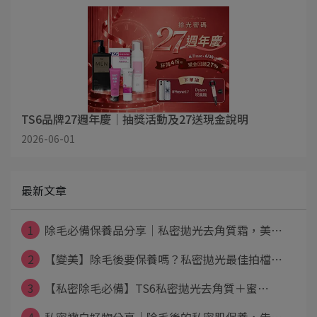
TS6品牌27週年慶｜抽獎活動及27送現金說明
2026-06-01
最新文章
1
除毛必備保養品分享｜私密拋光去角質霜，美⋯
2
【變美】除毛後要保養嗎？私密拋光最佳拍檔⋯
3
【私密除毛必備】TS6私密拋光去角質＋蜜⋯
4
私密嫩白好物分享｜除毛後的私密肌保養，告⋯