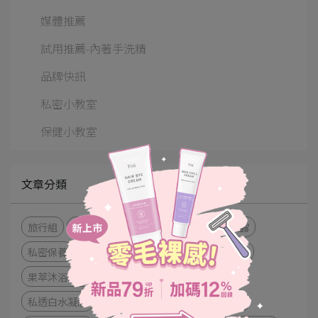
媒體推薦
試用推薦-內著手洗精
品牌快訊
私密小教室
保健小教室
文章分類
旅行組
護一生
清潔
潔淨慕斯
潔淨凝露
私密保養
緊彈水嫩凝膠
男士草本抗菌沐浴露
果萃沐浴晶露
加護型
粉嫩淡色凝膠
TS6
私透白水凝膜
私密
鮭魚
私密嫩白化妝水