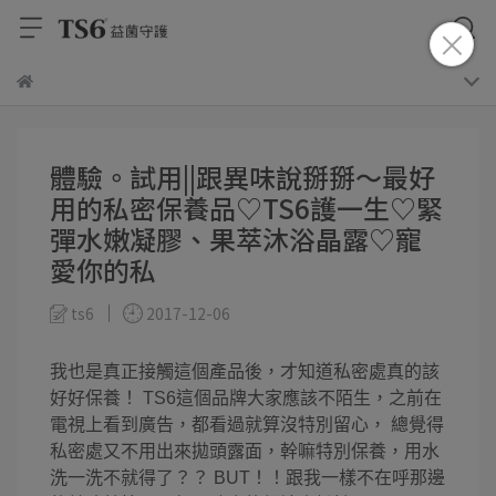
體驗。試用||跟異味說掰掰～最好
用的私密保養品♡TS6護一生♡緊
彈水嫩凝膠、果萃沐浴晶露♡寵
愛你的私
ts6
2017-12-06
我也是真正接觸這個產品後，才知道私密處真的該
好好保養！ TS6這個品牌大家應該不陌生，之前在
電視上看到廣告，都看過就算沒特別留心， 總覺得
私密處又不用出來拋頭露面，幹嘛特別保養，用水
洗一洗不就得了？？ BUT！！跟我一樣不在呼那邊