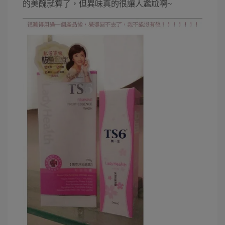
的美醜就算了，但異味真的很讓人尷尬啊~