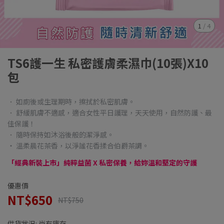
1
/
4
TS6護一生 私密護膚柔濕巾(10張)X10
包
． 如廁後或生理期時，擦拭於私密肌膚。
． 舒緩肌膚不適感，適合女性平日護理，天天使用，自然防護、最
佳保護！
． 隨時保持如沐浴後般的潔淨感。
‧ 溫柔晨花茶香，以淨謐花香揉合伯爵茶調。
「經典新裝上市」純粹益菌 X 私密保養，給妳溫和堅定的守護
優惠價
NT$650
NT$750
供貨狀況:
尚有庫存