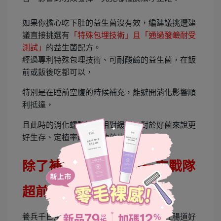
如果你擔心吃下肚的益生菌沒有效，
編建議挑選
建
議直接挑選有
「特殊包埋技術」且「通過酸鹼耐受
測試」
的益生菌配方。
經過專利特殊包埋技術、可耐酸鹼的益生菌，在飯
前或飯後吃都可以，
特別是在睡前空腹的時候補充，能避開消化影響順
利抵達，
且此時的消化蠕動速度相對緩慢，對於好菌來說更
好生存、定植率越高，功效也更全面。
除了補好菌，更需要一支戰隊
超前部署
養兵千日用在一時，補充益生菌就好像是在腸道好