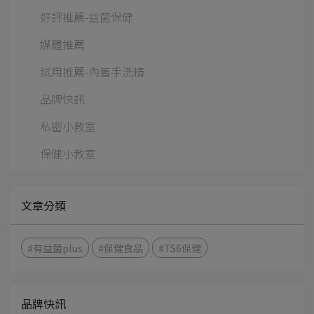
好評推薦-益菌保健
媒體推薦
試用推薦-內著手洗精
品牌快訊
私密小教室
保健小教室
文章分類
#有益菌plus
#保健食品
#TS6保健
品牌快訊