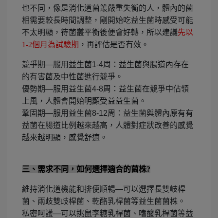
也不同，像是消化道菌叢嚴重失衡的人，體內的菌
相需要較長時間調整，剛開始吃益生菌時感受可能
不太明顯，待菌叢平衡後便會好
轉，所以建議
先以
1-2個月為試驗期
，再評估是否有效。
競爭期—服用益生菌1-4周：益生菌與腸道內存在
的有害菌及中性菌進行競爭。
優勢期
—服用益生菌4-8周：益生菌在競爭中佔領
上風，人體會開始明顯受益益生菌。
鞏固期—服用益生菌8-12周：益生菌與體內原有有
益菌在腸道比例越來越高，人體對症狀改善的感覺
越來越明顯，感覺舒適。
三、需求不同，如何選擇適合的菌株?
維持消化道機能和排便順暢—可以選擇長雙岐桿
菌、兩歧雙歧桿菌、乾酪乳桿菌等益生菌菌株。
私密呵護—可以挑鼠李糖乳桿菌、嗜酸乳桿菌等益