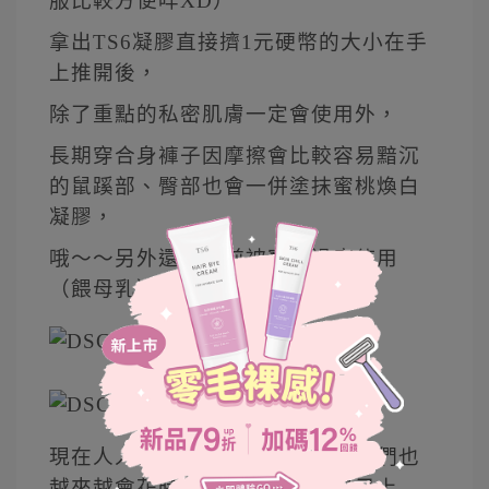
服比較方便咩XD）
拿出TS6凝膠直接擠1元硬幣的大小在手
上推開後，
除了重點的私密肌膚一定會使用外，
長期穿合身褲子因摩擦會比較容易黯沉
的鼠蹊部、臀部也會一併塗抹蜜桃煥白
凝膠，
哦～～另外還有之前被寶弟過度使用
（餵母乳）的胸部當然也要。^^
現在人人都在追求逆齡，女性朋友們也
越來越會花時間及金錢在保養自己上