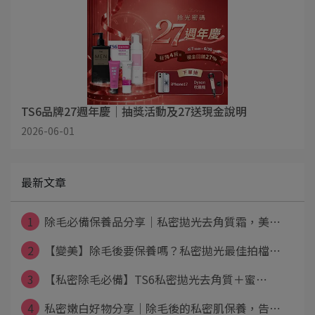
TS6品牌27週年慶｜抽獎活動及27送現金說明
2026-06-01
最新文章
1
除毛必備保養品分享｜私密拋光去角質霜，美⋯
2
【變美】除毛後要保養嗎？私密拋光最佳拍檔⋯
3
【私密除毛必備】TS6私密拋光去角質＋蜜⋯
4
私密嫩白好物分享｜除毛後的私密肌保養，告⋯