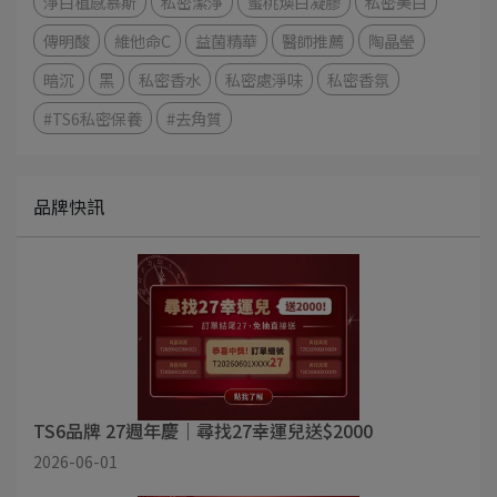
淨白植感慕斯
私密潔淨
蜜桃煥白凝膠
私密美白
傳明酸
維他命C
益菌精華
醫師推薦
陶晶瑩
暗沉
黑
私密香水
私密處淨味
私密香氛
#TS6私密保養
#去角質
品牌快訊
TS6品牌 27週年慶｜尋找27幸運兒送$2000
2026-06-01