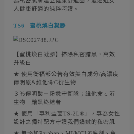
為私密肌膚建立健康舒適圈，最貼近女
人健康舒適的純粹呵護。
TS6 蜜桃煥白凝膠
【蜜桃煥白凝膠】掃除私密黯黑，高效
升級白
★ 使用衛福部公告有效美白成分/高濃度
傳明酸&維他命C衍生物
３％傳明酸－粉嫩守衛隊；維他命ｃ洐
生物－黯黑終結者
★ 使用「專利益菌TS-2L®」，專為女性
設計之獨特配方守護我們嬌嫩的私密肌
★ 無添加Paraben、MI/MCI防腐劑、色