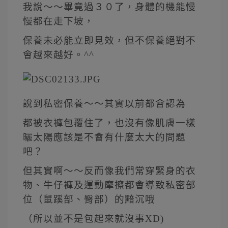
我說～～畢竟過３０了，身體的機能慢
慢都在走下坡，
保養未必能立即見效，但不保養絕對不
會越來越好。^^
說到私密保養～～其實以前都會認為
都被衣褲包覆住了，也沒有像肌膚一樣
曬太陽應該是不會有什麼太大的問題
吧？
但其實啊～～反而像我們常穿緊身的衣
物、牛仔褲及運動摩擦都會導致私密部
位（鼠蹊部、臀部）的黯沉哦
（所以並不是包起來就沒事XD)