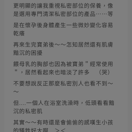
更明顯的讓我重視私密部位的保養，像
是選用專門清潔私密部位的產品⋯⋯等
是在懷孕後身體產生一些微妙變化容易
乾癢
再來生完寶弟後～～怎知居然還有肌膚
黯沉的困擾
餵母乳的胸部也因為被寶弟＂經常使用
＂，居然看起來也暗淡了許多 （哭）
不要想說反正那麼私密別人也看不到～
～
但....一個人在浴室洗澡時，低頭看看黯
沉的私密肌
其實～～有時還是會偷偷的感嘆生小孩
的犠牲好大啊 ＞＜