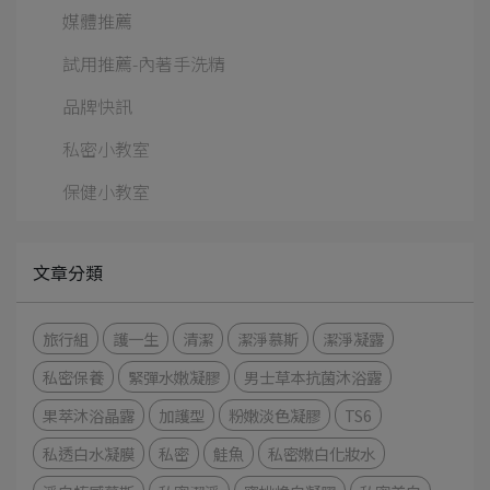
媒體推薦
試用推薦-內著手洗精
品牌快訊
私密小教室
保健小教室
文章分類
旅行組
護一生
清潔
潔淨慕斯
潔淨凝露
私密保養
緊彈水嫩凝膠
男士草本抗菌沐浴露
果萃沐浴晶露
加護型
粉嫩淡色凝膠
TS6
私透白水凝膜
私密
鮭魚
私密嫩白化妝水