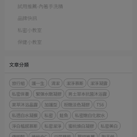
試用推薦-內著手洗精
品牌快訊
私密小教室
保健小教室
文章分類
旅行組
護一生
清潔
潔淨慕斯
潔淨凝露
私密保養
緊彈水嫩凝膠
男士草本抗菌沐浴露
果萃沐浴晶露
加護型
粉嫩淡色凝膠
TS6
私透白水凝膜
私密
鮭魚
私密嫩白化妝水
淨白植感慕斯
私密潔淨
蜜桃煥白凝膠
私密美白
傳明酸
維他命C
益菌精華
醫師推薦
陶晶瑩