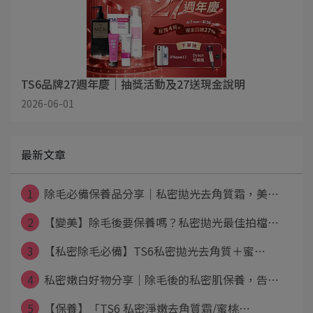
TS6品牌27週年慶｜抽獎活動及27送現金說明
2026-06-01
最新文章
1
除毛必備保養品分享｜私密拋光去角質霜，美⋯
2
【變美】除毛後要保養嗎？私密拋光最佳拍檔⋯
3
【私密除毛必備】TS6私密拋光去角質＋蜜⋯
4
私密嫩白好物分享｜除毛後的私密肌保養，告⋯
5
【保養】「TS6 私密淨嫩去角質霜/蜜桃⋯