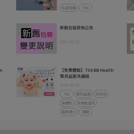
私密保養
TS6
新舊包裝更換公告
2021-07-12
n
【免費體驗】TS6 BB Health
寶貝益菌洗護組
2018-09-14
TS6
寶貝益菌
泡泡浴
身體乳
有機金盞花
醫學博士
體驗