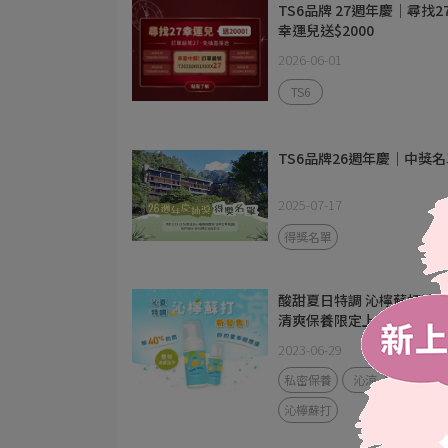
TS6品牌 27週年慶｜尋找2
幸運兒送$2000
2026-06-01
TS6
TS6品牌26週年慶｜中獎名
2025-07-17
得獎名單
酸甜夏日特調 沁檸蘇打涼
清爽保養限定上市！
2023-06-29
私密保養
沁涼
涼感
沁檸蘇打