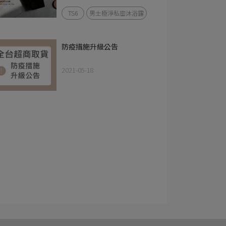
TS6
男士極淨私密沐浴露
防疫措施升級公告
2021-05-18