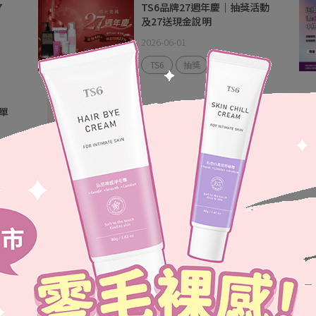
7
TS6品牌27週年慶｜抽獎活動
及27送現金說明
2026-06-01
TS6
抽獎
「TS6 X 勵馨基金會」關掉數
單
位性別暴力 開啟性侵害兒少
復原旅程
2024-01-16
勵馨基金會
感
TS6品牌24週年慶｜抽獎活動
說明
2023-05-31