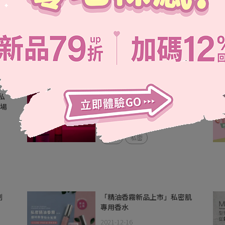
不
新品上市─TS6男士極戰瑪卡
噴霧 慾望升級！
2023-03-01
私
新品「熱火熔岩催情露」 激
登場
情上市
2022-05-03
TS6
私密
制
「精油香霧新品上市」私密肌
專用香水
2021-12-16