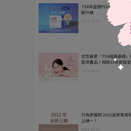
TS6有益菌PLUS+ 讓健康
斷升級
2023-03-15
女性最愛「TS6經典基礎」
密保養品！相隔23年新裝
2022-08-01
只為更寵妳 2022全新會員
上線～！
2021-12-24