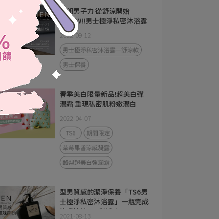
爽朗男子力 從舒涼開始
─NEW!!男士極淨私密沐浴露
(舒涼)
2022-09-12
男士極淨私密沐浴露─舒涼款
男士保養
春季美白限量新品!超美白彈
潤霜 重現私密肌粉嫩潤白
2022-04-07
TS6
期間限定
草莓果香涼感凝露
酪梨超美白彈潤霜
型男質感的潔淨保養「TS6男
士極淨私密沐浴露」一瓶完成
煥膚控油&平衡淨味!
2021-08-13