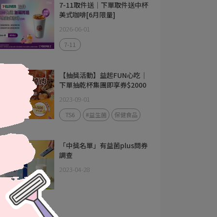
7-11取件送｜下單取件送中杯
美式咖啡[6月限量]
2026-06-01
7-11
【抽獎活動】益起FUN心吃｜
下單抽乾杯集團即享券$2000
2023-09-01
TS6
#益生菌
保健食品
「中獎名單」有益菌plus問券
調查
2023-04-28