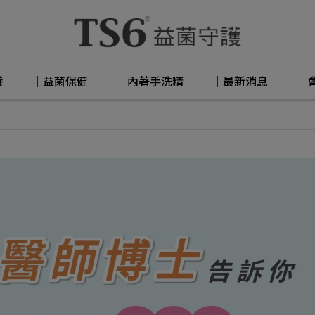
養
│益菌保健
│內著手洗精
│最新消息
│