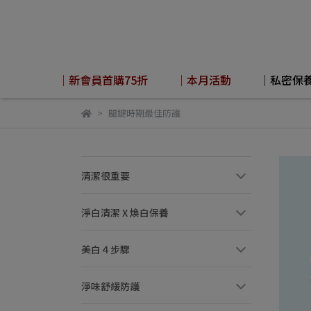
│新會員首購75折
│本月活動
│私密保
關鍵時期最佳防護
清潔很重要
淨白清潔 X 煥白保養
美白４步驟
淨味舒緩防護