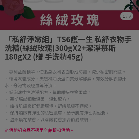
1
/
9
「私舒淨嫩組」TS6護一生 私舒衣物手
洗精(絲絨玫瑰)300gX2+潔淨慕斯
180gX2 (贈 手洗精45g)
．專利益菌精華，使貼身衣物表面形成防護，減少私密肌問題。
．環境友善成分、天然橘油及蛋白質分解酵素，有效分解衣物汗
水、分泌物及經血等汙漬。
．低泡沫中性洗淨配方，幫助維持衣物柔軟。
‧ 慕斯觸感細緻溫柔，溫和配方。
‧ 維持肌膚良好健康環境，舒緩肌膚不適感。
‧ 保持嬌嫩有彈性的私密肌膚，給予肌膚彈性與滋潤。
‧ 溫柔晨花茶香，以淨謐花香揉合伯爵茶調。
※活動組合品不適用全館折扣活動。