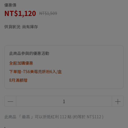
優惠價
NT$1,120
NT$1,509
供貨狀況:
尚有庫存
此商品參與的優惠活動
全館加購優惠
下單贈-TS6美莓亮妍粉6入/盒
8月滿額贈
此商品 「 最高 」可以折抵紅利
112
點 (約等於
NT$112
)